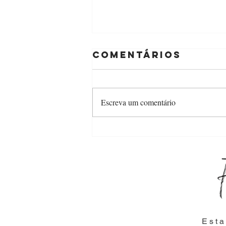
Comentários
Escreva um comentário
Tipos de
eventos no
Centro de
Convenções
Vitória: Como
escolher o
local ideal
para o seu
Esta