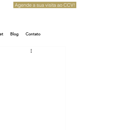
Agende a sua visita ao CCV!
et
Blog
Contato