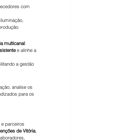
rnecedores com 
iluminação, 
 produção.
ia multicanal
: 
sistente
 e alinhe a 
cilitando a gestão 
ação, analise os 
ndizados para os 
 e parceiros 
enções de Vitória
, 
laboradores, 