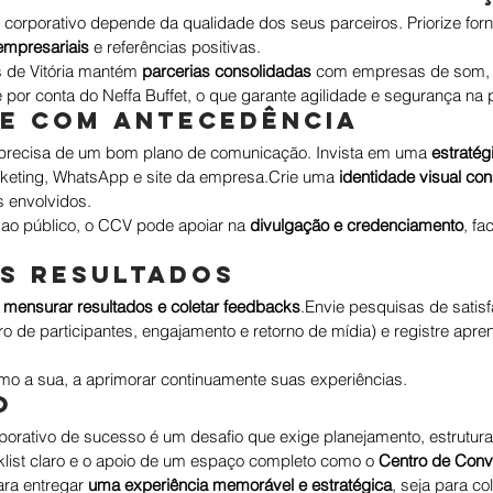
corporativo depende da qualidade dos seus parceiros. Priorize fo
empresariais
 e referências positivas.
de Vitória mantém 
parcerias consolidadas
 com empresas de som, 
 por conta do Neffa Buffet, o que garante agilidade e segurança na
ue com antecedência
precisa de um bom plano de comunicação. Invista em uma 
estratég
rketing, WhatsApp e site da empresa.Crie uma 
identidade visual con
 envolvidos.
o ao público, o CCV pode apoiar na 
divulgação e credenciamento
, fa
os resultados
 
mensurar resultados e coletar feedbacks
.Envie pesquisas de satisf
 de participantes, engajamento e retorno de mídia) e registre apre
mo a sua, a aprimorar continuamente suas experiências.
o
orativo de sucesso é um desafio que exige planejamento, estrutura
list claro e o apoio de um espaço completo como o 
Centro de Conv
ra entregar 
uma experiência memorável e estratégica
, seja para co