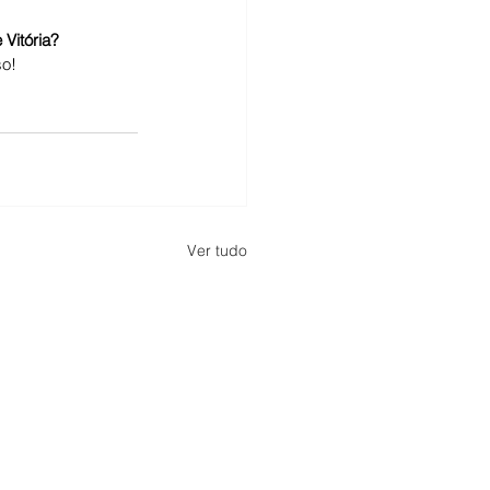
Vitória?
o! 
Ver tudo