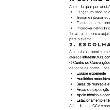
Antes de qualquer decisã
Lançar um produto o
Treinar e integrar eq
Fortalecer o relacio
Promover networking 
Ter clareza sobre o objeti
para o evento.
2. Escolh
A escolha do local é um
ofereça 
infraestrutura co
O 
Centro de Convenções 
de todos os portes. Loca
Equipe experiente
Auditórios moduláve
Salas de reunião e 
Áreas de exposição 
Apoio técnico e ope
Estacionamento e fác
Além disso, o CCV é rec