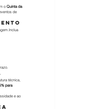
m o 
Quinta da 
eventos de 
mento
agem.Inclua 
razo.
a
tura técnica, 
5% para 
ssidade e ao 
ça