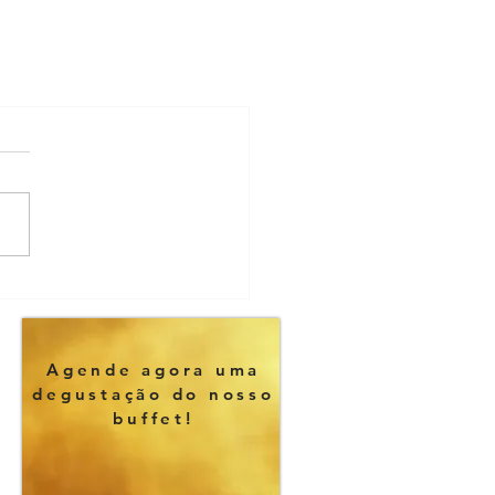
Agende agora uma
degustação do nosso
buffet!