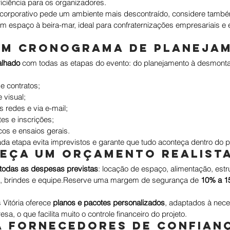
ficiência para os organizadores.
 corporativo pede um ambiente mais descontraído, considere també
 espaço à beira-mar, ideal para confraternizações empresariais e 
um cronograma de planeja
alhado
 com todas as etapas do evento: do planejamento à desmont
 e contratos;
 visual;
s redes e via e-mail;
tes e inscrições;
cos e ensaios gerais.
ada etapa evita imprevistos e garante que tudo aconteça dentro do p
leça um orçamento realist
todas as despesas previstas
: locação de espaço, alimentação, estru
, brindes e equipe.Reserve uma margem de segurança de 
10% a 1
itória oferece 
planos e pacotes personalizados
, adaptados à nece
, o que facilita muito o controle financeiro do projeto.
a fornecedores de confian