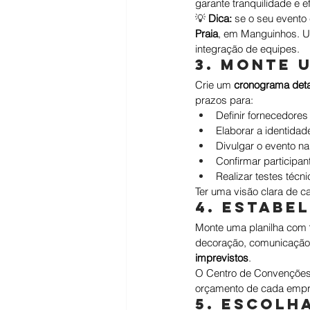
garante tranquilidade e e
💡 
Dica:
 se o seu evento
Praia
, em Manguinhos. Um
integração de equipes.
3. Monte 
Crie um 
cronograma det
prazos para:
Definir fornecedores
Elaborar a identidade
Divulgar o evento na
Confirmar participan
Realizar testes técni
Ter uma visão clara de c
4. Estabe
Monte uma planilha com 
decoração, comunicação
imprevistos
.
O Centro de Convenções V
orçamento de cada empresa
5. Escolh