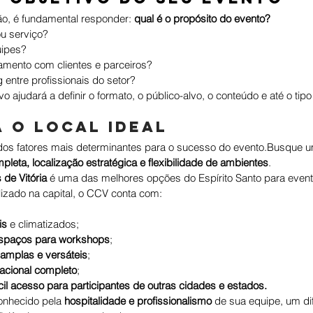
o, é fundamental responder: 
qual é o propósito do evento?
u serviço?
uipes?
namento com clientes e parceiros?
entre profissionais do setor?
vo ajudará a definir o formato, o público-alvo, o conteúdo e até o tip
a o local ideal
 dos fatores mais determinantes para o sucesso do evento.Busque 
mpleta, localização estratégica e flexibilidade de ambientes
.
de Vitória
 é uma das melhores opções do Espírito Santo para event
lizado na capital, o CCV conta com:
is
 e climatizados;
espaços para workshops
;
amplas e versáteis
;
racional completo
;
il acesso para participantes de outras cidades e estados.
onhecido pela 
hospitalidade e profissionalismo
 de sua equipe, um di