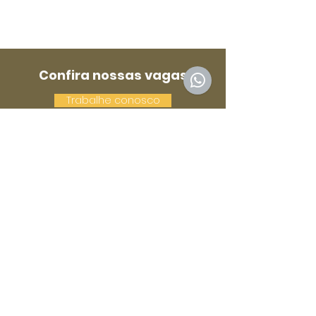
Confira nossas vagas
Trabalhe conosco
Fale Conosco!
Estamos na Rua Constante
Sodré, 157 - Santa Lúcia -
Vitória - ES
27 99661-1198
|
27 9 9981-1144