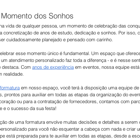
O Momento dos Sonhos
na vida de qualquer pessoa, um momento de celebração das conqui
É a concretização de anos de estudo, dedicação e sonhos. Por isso, 
 ser cuidadosamente planejado e pensado com carinho.
celebrar esse momento único é fundamental. Um espaço que oferece
e um atendimento personalizado faz toda a diferença - e é nesse sent
e destaca. Com 
anos de experiência
 em eventos, nossa equipe está
 realidade.
formatura
 em nosso espaço, você terá à disposição uma equipe de p
s, prontos para auxiliar em todas as etapas da organização do event
coração ou para a contratação de fornecedores, contamos com parce
e e o sucesso da sua festa!
ão de uma formatura envolve muitas decisões e detalhes a serem 
ersonalizado para você não esquentar a cabeça com nada e criar u
pe está preparada para te auxiliar em todas as etapas, desde a esc