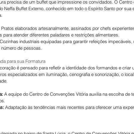
ura precisa de um buffet que impressione os convidados. O Centr
o Neffa Buffet Externo, conhecido em todo o Espírito Santo por sua 
a.
 Pratos elaborados artesanalmente, assinados por chefs experiente
 para atender diferentes paladares e restrições alimentares.
 Cozinhas industriais equipadas para garantir refeições impecávei
 número de pessoas.
ada para sua Formatura
coração é pensado para refletir a identidade dos formandos e criar
ros especializados em iluminação, cenografia e sonorização, o local
ade.
a:
 A equipe do Centro de Convenções Vitória auxilia na escolha de t
os.
s:
 Adaptação às tendências mais recentes para oferecer uma experi
ilegiada no bairro de Santa Lúcia, o Centro de Convenções Vitória p