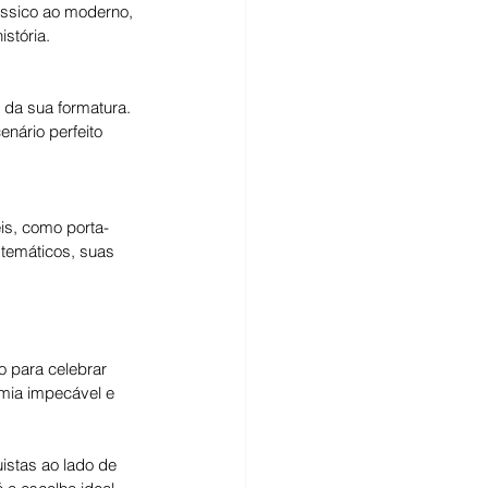
ássico ao moderno, 
stória.
 da sua formatura. 
nário perfeito 
is, como porta-
 temáticos, suas 
o para celebrar 
mia impecável e 
istas ao lado de 