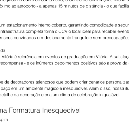
ximo ao aeroporto - a apenas 15 minutos de distância - o que facili
 um estacionamento interno coberto, garantindo comodidade e segu
nfraestrutura completa torna o CCV o local ideal para receber even
os seus convidados um deslocamento tranquilo e sem preocupaçõe
ada
itória é referência em eventos de graduação em Vitória. A satisfa
 recompensa - e os inúmeros depoimentos positivos são a prova da 
 de decoradores talentosos que podem criar cenários personaliza
espaço em um ambiente mágico e inesquecível. Além disso, nossa il
detalhe da decoração e cria um clima de celebração inigualável.
ma Formatura Inesquecível
pira