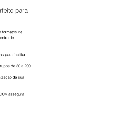
eito para 
e formatos de 
entro de 
 para facilitar 
grupos de 30 a 200 
nização da sua 
 CCV assegura 