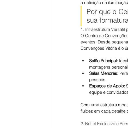
a definição da iluminaçã
Por que o Cen
sua formatur
1. Infraestrutura Versát
O Centro de Convenções 
eventos. Desde pequenas
Convenções Vitória é o ún
Salão Principal:
 Idea
montagens personal
Salas Menores:
 Perf
pessoas.
Espaços de Apoio:
 
equipe e convidados
Com uma estrutura modul
fluidez em cada detalhe 
2. Buffet Exclusivo e Per