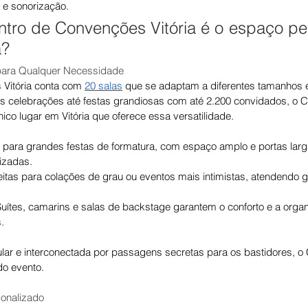
o e sonorização.
tro de Convenções Vitória é o espaço perf
a?
il para Qualquer Necessidade
Vitória conta com 
20 salas
 que se adaptam a diferentes tamanhos 
 celebrações até festas grandiosas com até 2.200 convidados, o C
ico lugar em Vitória que oferece essa versatilidade.
l para grandes festas de formatura, com espaço amplo e portas largas
izadas.
eitas para colações de grau ou eventos mais intimistas, atendendo 
Suítes, camarins e salas de backstage garantem o conforto e a orga
.
ar e interconectada por passagens secretas para os bastidores, o
do evento.
sonalizado