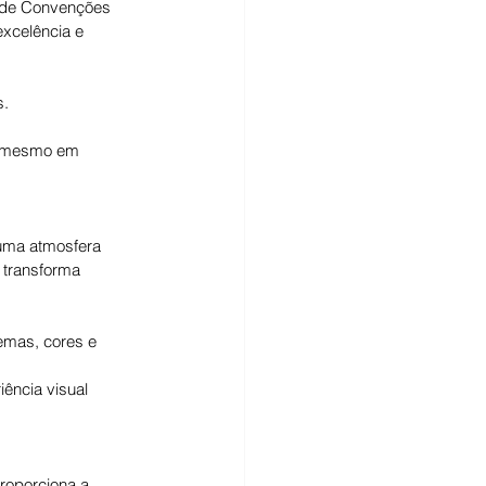
o de Convenções 
excelência e 
s.
s, mesmo em 
 uma atmosfera 
 transforma 
emas, cores e 
ência visual 
roporciona a 