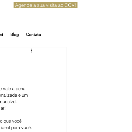
Agende a sua visita ao CCV!
et
Blog
Contato
s
 vale a pena. 
onalizada e um 
quecível. 
ar!
 o que você 
ideal para você.