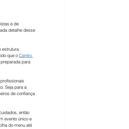
stas e de 
cada detalhe desse 
 estrutura 
ido que o 
Centro 
 preparada para 
rofissionais 
o. Seja para a 
iros de confiança 
cuidados, então 
m evento único e 
olha do menu até 