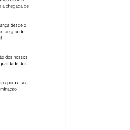
ta a chegada de 
rança desde o 
tos de grande 
s!
ção dos nossos 
qualidade dos 
dos para a sua 
uminação 