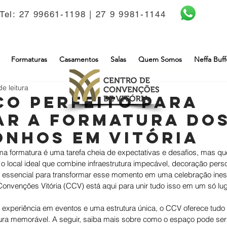
Tel: 27 99661-1198 | 27 9 9981-1144
Formaturas
Casamentos
Salas
Quem Somos
Neffa Buff
de leitura
ço Perfeito para
ar a Formatura do
onhos em Vitória
 formatura é uma tarefa cheia de expectativas e desafios, mas que
r o local ideal que combine infraestrutura impecável, decoração pers
 é essencial para transformar esse momento em uma celebração ines
Convenções Vitória (CCV) está aqui para unir tudo isso em um só lug
experiência em eventos e uma estrutura única, o CCV oferece tudo
ura memorável. A seguir, saiba mais sobre como o espaço pode ser 