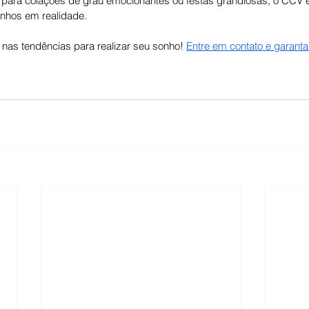
a para colações de grau emocionantes ou festas grandiosas, o CCV é
nhos em realidade. 
nas tendências para realizar seu sonho! 
Entre em contato e garanta