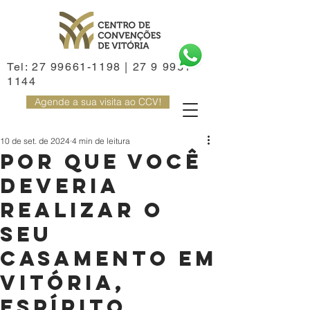
Tel:
27 99661-1198
|
27 9 9981-
1144
Agende a sua visita ao CCV!
10 de set. de 2024
4 min de leitura
Por que você
deveria
realizar o
seu
casamento em
Vitória,
Espírito