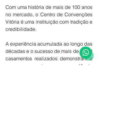
Com uma história de mais de 100 anos 
no mercado, o Centro de Convenções 
Vitória é uma instituição com tradição e 
credibilidade. 
A experiência acumulada ao longo das 
décadas e o sucesso de mais de 1.000 
casamentos realizados demonstram o 
nosso compromisso com a excelência 
e a satisfação dos nossos clientes. Ao 
escolher o CCV, você está optando por 
um parceiro confiável que se dedica a 
fazer do seu casamento um evento 
inesquecível!
O casamento em Vitória perfeito é no 
CCV! 