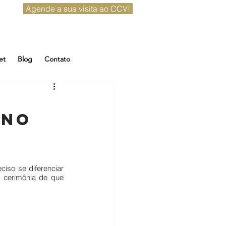
Agende a sua visita ao CCV!
et
Blog
Contato
 no
e
iso se diferenciar 
 cerimônia de que 