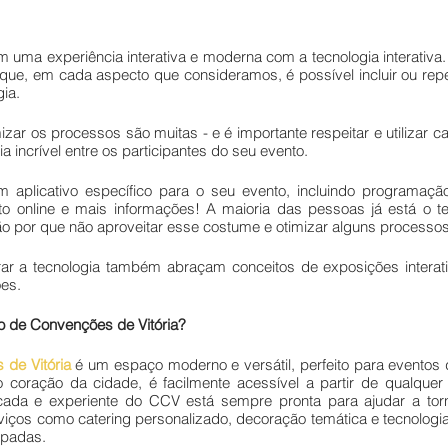
 uma experiência interativa e moderna com a tecnologia interativa. E
orque, em cada aspecto que consideramos, é possível incluir ou rep
gia.
izar os processos são muitas - e é importante respeitar e utilizar c
 incrível entre os participantes do seu evento.
 aplicativo específico para o seu evento, incluindo programação,
to online e mais informações! A maioria das pessoas já está o te
o por que não aproveitar esse costume e otimizar alguns processo
ar a tecnologia também abraçam conceitos de exposições interati
es.
o de Convenções de Vitória?
de Vitória
 é um espaço moderno e versátil, perfeito para eventos d
 coração da cidade, é facilmente acessível a partir de qualquer 
icada e experiente do CCV está sempre pronta para ajudar a tor
iços como catering personalizado, decoração temática e tecnologia
ipadas.