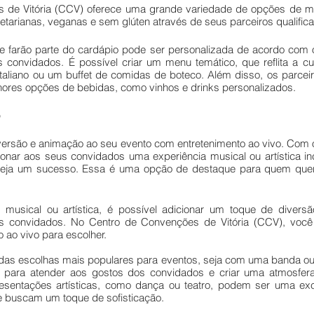
 de Vitória (CCV) oferece uma grande variedade de opções de me
getarianas, veganas e sem glúten através de seus parceiros qualific
 farão parte do cardápio pode ser personalizada de acordo com o 
 convidados. É possível criar um menu temático, que reflita a cu
italiano ou um buffet de comidas de boteco. Além disso, os parce
lhores opções de bebidas, como vinhos e drinks personalizados.
 
ersão e animação ao seu evento com entretenimento ao vivo. Com o
ionar aos seus convidados uma experiência musical ou artística incr
eja um sucesso. Essa é uma opção de destaque para quem quer 
usical ou artística, é possível adicionar um toque de divers
s convidados. No Centro de Convenções de Vitória (CCV), você 
 ao vivo para escolher.
das escolhas mais populares para eventos, seja com uma banda ou 
io para atender aos gostos dos convidados e criar uma atmosfera
esentações artísticas, como dança ou teatro, podem ser uma exc
e buscam um toque de sofisticação.