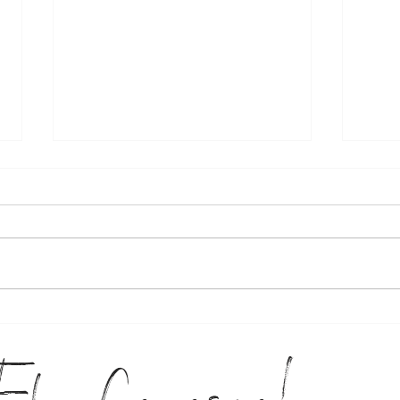
Tudo o que
Co
você precisa
de
saber para
im
organizar um
ec