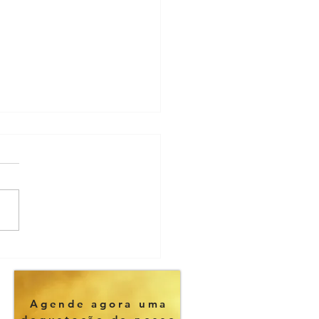
mo o setor
 eventos
pulsiona a
Agende agora uma
onomia