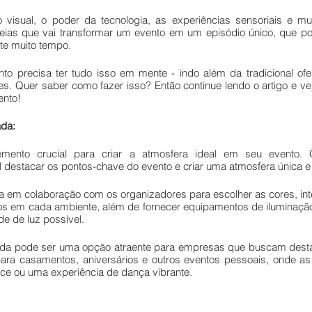
visual, o poder da tecnologia, as experiências sensoriais e mu
eias que vai transformar um evento em um episódio único, que po
te muito tempo.
 precisa ter tudo isso em mente - indo além da tradicional ofer
s. Quer saber como fazer isso? Então continue lendo o artigo e veja
ento!
ada:
mento crucial para criar a atmosfera ideal em seu evento. 
l destacar os pontos-chave do evento e criar uma atmosfera única 
 em colaboração com os organizadores para escolher as cores, inte
dos em cada ambiente, além de fornecer equipamentos de iluminação 
de de luz possível. 
zada pode ser uma opção atraente para empresas que buscam dest
a casamentos, aniversários e outros eventos pessoais, onde as 
e ou uma experiência de dança vibrante. 