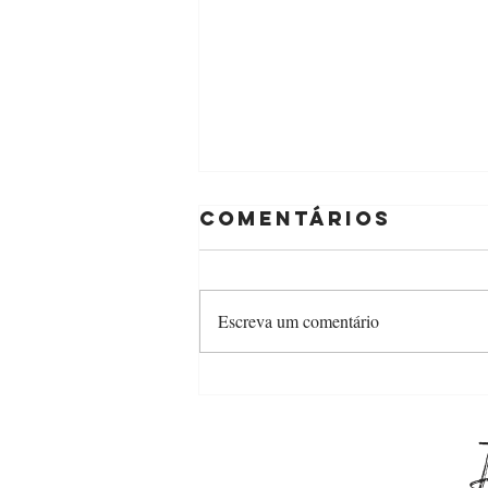
Comentários
Escreva um comentário
Checklist para
planejar seu
evento no
segundo