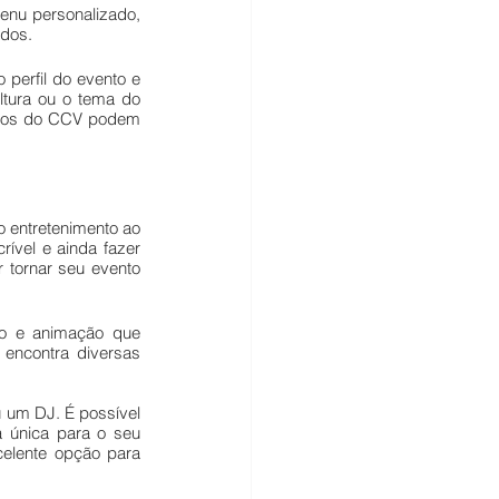
nu personalizado, 
ados.
perfil do evento e 
ltura ou o tema do 
iros do CCV podem 
 entretenimento ao 
ível e ainda fazer 
tornar seu evento 
ão e animação que 
encontra diversas 
um DJ. É possível 
 única para o seu 
elente opção para 